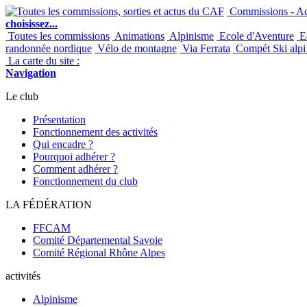
Commissions - Act
choisissez...
Toutes les commissions
Animations
Alpinisme
Ecole d'Aventure
Ec
randonnée nordique
Vélo de montagne
Via Ferrata
Compét Ski alpi 
La carte du site :
Navigation
Le club
Présentation
Fonctionnement des activités
Qui encadre ?
Pourquoi adhérer ?
Comment adhérer ?
Fonctionnement du club
LA FÉDÉRATION
FFCAM
Comité Départemental Savoie
Comité Régional Rhône Alpes
activités
Alpinisme