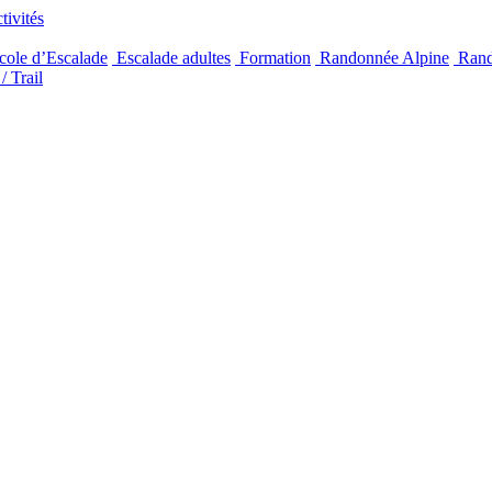
ivités
ole d’Escalade
Escalade adultes
Formation
Randonnée Alpine
Rand
/ Trail