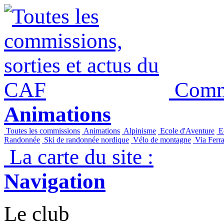
Commi
Animations
Toutes les commissions
Animations
Alpinisme
Ecole d'Aventure
Ec
Randonnée
Ski de randonnée nordique
Vélo de montagne
Via Ferra
La carte du site :
Navigation
Le club