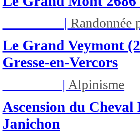
Le Grand Mont 26
Dim 16/08
|
Randonnée p
Le Grand Veymont (23
Gresse-en-Vercors
Lun 17/08
|
Alpinisme
Ascension du Cheval 
Janichon