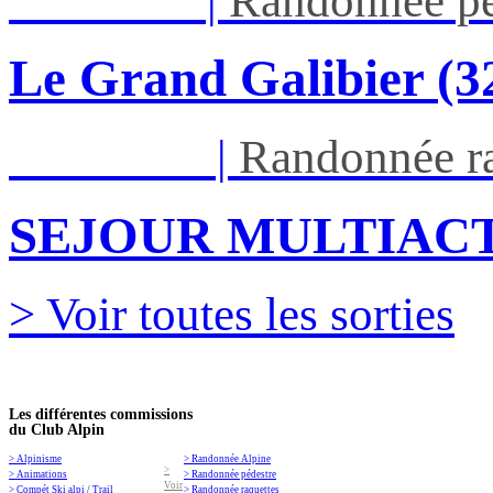
Jeu 03/09
|
Randonnée pé
Le Grand Galibier (
Ven 05/03
|
Randonnée ra
SEJOUR MULTIACT
> Voir toutes les sorties
Les différentes commissions
du Club Alpin
> Alpinisme
> Randonnée Alpine
>
> Animations
> Randonnée pédestre
Voir
> Compét Ski alpi / Trail
> Randonnée raquettes