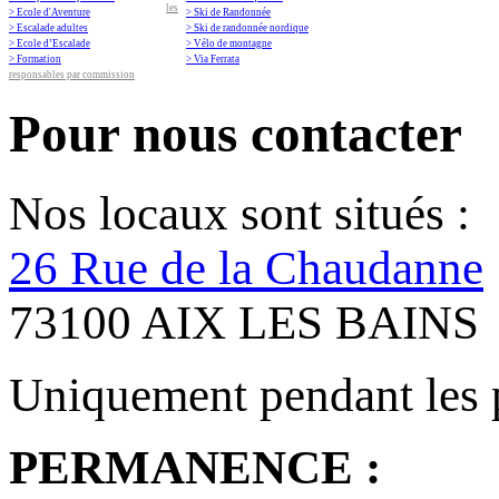
les
> Ecole d'Aventure
> Ski de Randonnée
> Escalade adultes
> Ski de randonnée nordique
> Ecole d’Escalade
> Vélo de montagne
> Formation
> Via Ferrata
responsables par commission
Pour nous contacter
Nos locaux sont situés :
26 Rue de la Chaudanne
73100 AIX LES BAINS
Uniquement pendant les 
PERMANENCE :