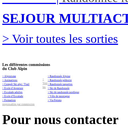
SEJOUR MULTIACT
> Voir toutes les sorties
Les différentes commissions
du Club Alpin
> Alpinisme
> Randonnée Alpine
>
> Animations
> Randonnée pédestre
Voir
> Compét Ski alpi / Trail
> Randonnée raquettes
les
> Ecole d'Aventure
> Ski de Randonnée
> Escalade adultes
> Ski de randonnée nordique
> Ecole d’Escalade
> Vélo de montagne
> Formation
> Via Ferrata
responsables par commission
Pour nous contacter