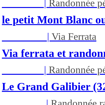
Jeu 27/08
|
Randonnée pé
le petit Mont Blanc ou
Mar 01/09
|
Via Ferrata
Via ferrata et randon
Jeu 03/09
|
Randonnée pé
Le Grand Galibier (
Ven 05/03
|
Randonnée ra