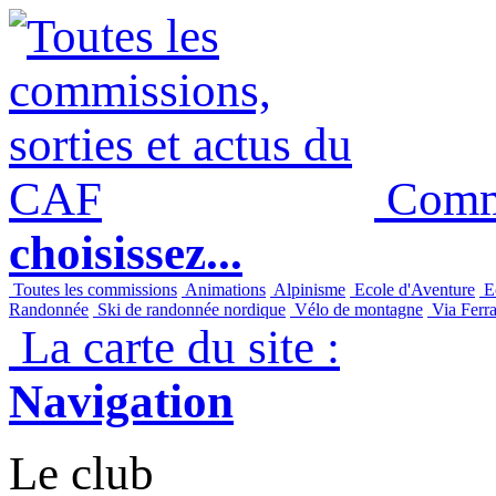
Commi
choisissez...
Toutes les commissions
Animations
Alpinisme
Ecole d'Aventure
Ec
Randonnée
Ski de randonnée nordique
Vélo de montagne
Via Ferra
La carte du site :
Navigation
Le club