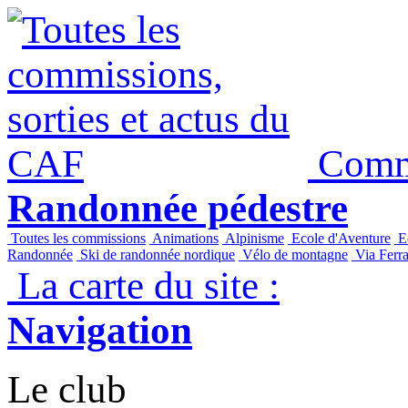
Commi
Randonnée pédestre
Toutes les commissions
Animations
Alpinisme
Ecole d'Aventure
Ec
Randonnée
Ski de randonnée nordique
Vélo de montagne
Via Ferra
La carte du site :
Navigation
Le club