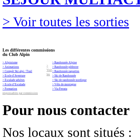
> Voir toutes les sorties
Les différentes commissions
du Club Alpin
> Alpinisme
> Randonnée Alpine
>
> Animations
> Randonnée pédestre
Voir
> Compét Ski alpi / Trail
> Randonnée raquettes
les
> Ecole d'Aventure
> Ski de Randonnée
> Escalade adultes
> Ski de randonnée nordique
> Ecole d’Escalade
> Vélo de montagne
> Formation
> Via Ferrata
responsables par commission
Pour nous contacter
Nos locaux sont situés :