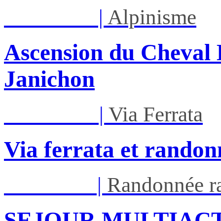
Lun 17/08
|
Alpinisme
Ascension du Cheval 
Janichon
Mar 01/09
|
Via Ferrata
Via ferrata et randon
Ven 05/03
|
Randonnée ra
SEJOUR MULTIACT