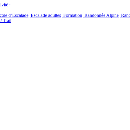
vité :
ole d’Escalade
Escalade adultes
Formation
Randonnée Alpine
Rand
/ Trail