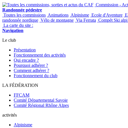
Commission - Acti
Randonnée pédestre
Toutes les commissions
Animations
Alpinisme
Ecole d'Aventure
Ec
randonnée nordique
Vélo de montagne
Via Ferrata
Compét Ski alpi 
La carte du site :
Navigation
Le club
Présentation
Fonctionnement des activités
Qui encadre ?
Pourquoi adhérer ?
Comment adhérer ?
Fonctionnement du club
LA FÉDÉRATION
FFCAM
Comité Départemental Savoie
Comité Régional Rhône Alpes
activités
Alpinisme