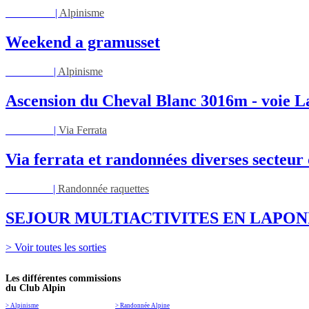
Sam 08/08
|
Alpinisme
Weekend a gramusset
Lun 17/08
|
Alpinisme
Ascension du Cheval Blanc 3016m - voie L
Mar 01/09
|
Via Ferrata
Via ferrata et randonnées diverses secteu
Ven 05/03
|
Randonnée raquettes
SEJOUR MULTIACTIVITES EN LAPON
> Voir toutes les sorties
Les différentes commissions
du Club Alpin
> Alpinisme
> Randonnée Alpine