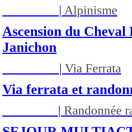
Lun 17/08
|
Alpinisme
Ascension du Cheval 
Janichon
Mar 01/09
|
Via Ferrata
Via ferrata et randon
Ven 05/03
|
Randonnée ra
SEJOUR MULTIACT