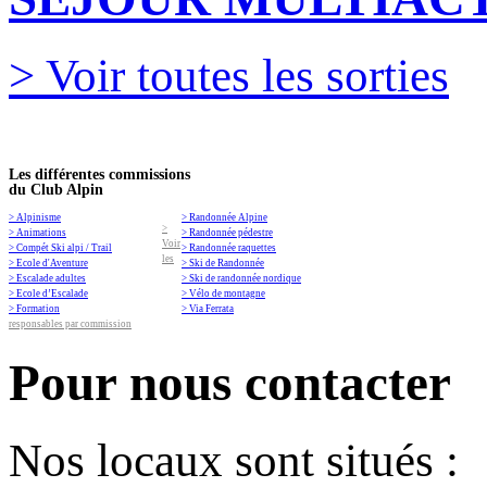
> Voir toutes les sorties
Les différentes commissions
du Club Alpin
> Alpinisme
> Randonnée Alpine
>
> Animations
> Randonnée pédestre
Voir
> Compét Ski alpi / Trail
> Randonnée raquettes
les
> Ecole d'Aventure
> Ski de Randonnée
> Escalade adultes
> Ski de randonnée nordique
> Ecole d’Escalade
> Vélo de montagne
> Formation
> Via Ferrata
responsables par commission
Pour nous contacter
Nos locaux sont situés :