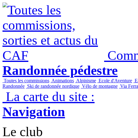
Commi
Randonnée pédestre
Toutes les commissions
Animations
Alpinisme
Ecole d'Aventure
Ec
Randonnée
Ski de randonnée nordique
Vélo de montagne
Via Ferra
La carte du site :
Navigation
Le club