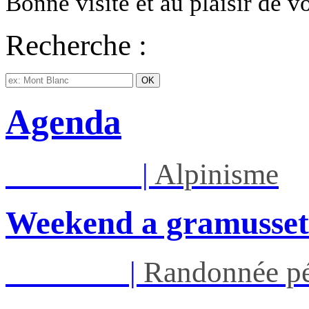
Bonne visite et au plaisir de 
Recherche :
Agenda
Sam 08/08
|
Alpinisme
Weekend a gramusset
Jeu 13/08
|
Randonnée pé