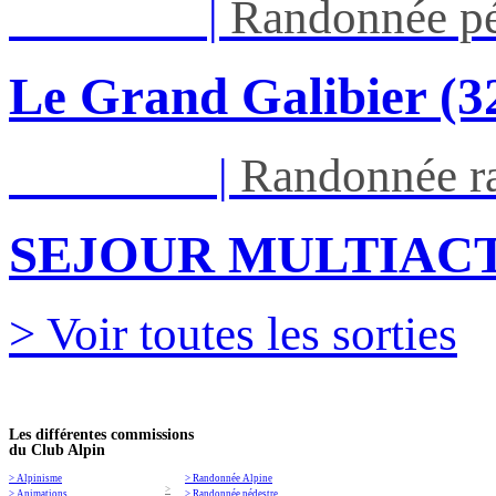
Jeu 03/09
|
Randonnée pé
Le Grand Galibier (
Ven 05/03
|
Randonnée ra
SEJOUR MULTIACT
> Voir toutes les sorties
Les différentes commissions
du Club Alpin
> Alpinisme
> Randonnée Alpine
>
> Animations
> Randonnée pédestre