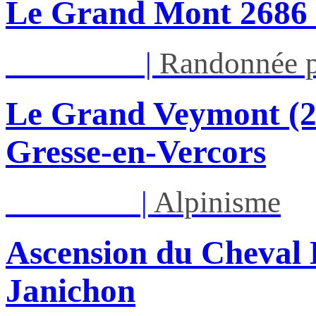
Le Grand Mont 26
Dim 16/08
|
Randonnée p
Le Grand Veymont (23
Gresse-en-Vercors
Lun 17/08
|
Alpinisme
Ascension du Cheval 
Janichon