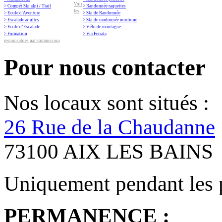
Voir
> Compét Ski alpi / Trail
> Randonnée raquettes
les
> Ecole d'Aventure
> Ski de Randonnée
> Escalade adultes
> Ski de randonnée nordique
> Ecole d’Escalade
> Vélo de montagne
> Formation
> Via Ferrata
responsables par commission
Pour nous contacter
Nos locaux sont situés :
26 Rue de la Chaudanne
73100 AIX LES BAINS
Uniquement pendant les 
PERMANENCE :