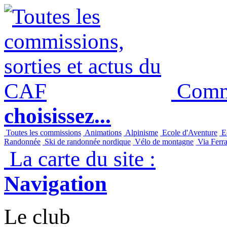
Commi
choisissez...
Toutes les commissions
Animations
Alpinisme
Ecole d'Aventure
Ec
Randonnée
Ski de randonnée nordique
Vélo de montagne
Via Ferra
La carte du site :
Navigation
Le club