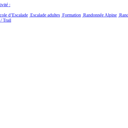
vité :
ole d’Escalade
Escalade adultes
Formation
Randonnée Alpine
Rand
/ Trail