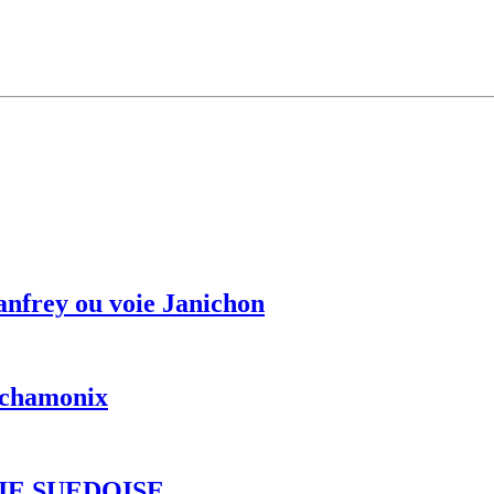
anfrey ou voie Janichon
r chamonix
IE SUEDOISE