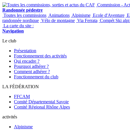
Commission - Acti
Randonnée pédestre
Toutes les commissions
Animations
Alpinisme
Ecole d'Aventure
Ec
randonnée nordique
Vélo de montagne
Via Ferrata
Compét Ski alpi 
La carte du site :
Navigation
Le club
Présentation
Fonctionnement des activités
Qui encadre ?
Pourquoi adhérer ?
Comment adhérer ?
Fonctionnement du club
LA FÉDÉRATION
FFCAM
Comité Départemental Savoie
Comité Régional Rhône Alpes
activités
Alpinisme