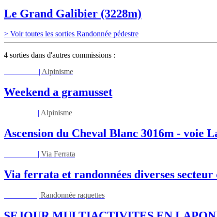
Le Grand Galibier (3228m)
> Voir toutes les sorties Randonnée pédestre
4 sorties dans d'autres commissions :
Sam 08/08
|
Alpinisme
Weekend a gramusset
Lun 17/08
|
Alpinisme
Ascension du Cheval Blanc 3016m - voie L
Mar 01/09
|
Via Ferrata
Via ferrata et randonnées diverses secteu
Ven 05/03
|
Randonnée raquettes
SEJOUR MULTIACTIVITES EN LAPON