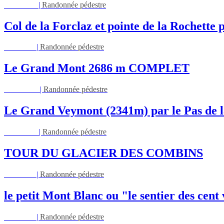
Mar 11/08
|
Randonnée pédestre
Col de la Forclaz et pointe de la Rochett
Jeu 13/08
|
Randonnée pédestre
Le Grand Mont 2686 m COMPLET
Dim 16/08
|
Randonnée pédestre
Le Grand Veymont (2341m) par le Pas de l
Lun 17/08
|
Randonnée pédestre
TOUR DU GLACIER DES COMBINS
Jeu 27/08
|
Randonnée pédestre
le petit Mont Blanc ou "le sentier des cent
Jeu 03/09
|
Randonnée pédestre