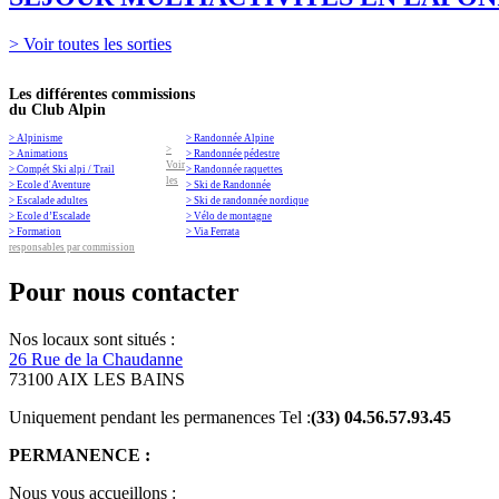
> Voir toutes les sorties
Les différentes commissions
du Club Alpin
> Alpinisme
> Randonnée Alpine
>
> Animations
> Randonnée pédestre
Voir
> Compét Ski alpi / Trail
> Randonnée raquettes
les
> Ecole d'Aventure
> Ski de Randonnée
> Escalade adultes
> Ski de randonnée nordique
> Ecole d’Escalade
> Vélo de montagne
> Formation
> Via Ferrata
responsables par commission
Pour nous contacter
Nos locaux sont situés :
26 Rue de la Chaudanne
73100 AIX LES BAINS
Uniquement pendant les permanences Tel :
(33) 04.56.57.93.45
PERMANENCE :
Nous vous accueillons :