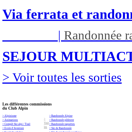
Via ferrata et randon
Ven 05/03
|
Randonnée ra
SEJOUR MULTIACT
> Voir toutes les sorties
Les différentes commissions
du Club Alpin
> Alpinisme
> Randonnée Alpine
>
> Animations
> Randonnée pédestre
Voir
> Compét Ski alpi / Trail
> Randonnée raquettes
les
> Ecole d'Aventure
> Ski de Randonnée