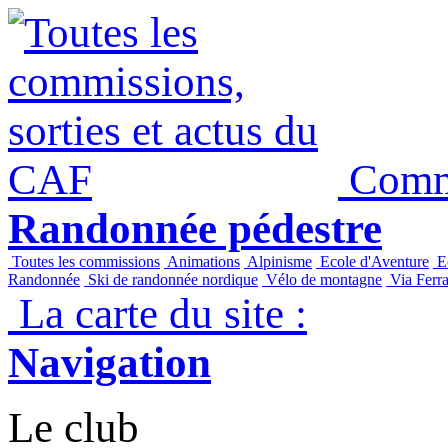
Commi
Randonnée pédestre
Toutes les commissions
Animations
Alpinisme
Ecole d'Aventure
Ec
Randonnée
Ski de randonnée nordique
Vélo de montagne
Via Ferra
La carte du site :
Navigation
Le club