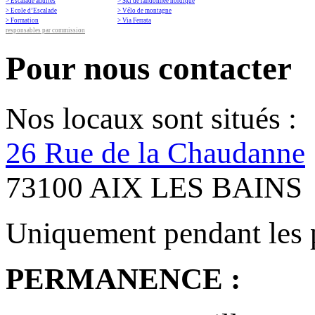
> Escalade adultes
> Ski de randonnée nordique
> Ecole d’Escalade
> Vélo de montagne
> Formation
> Via Ferrata
responsables par commission
Pour nous contacter
Nos locaux sont situés :
26 Rue de la Chaudanne
73100 AIX LES BAINS
Uniquement pendant les 
PERMANENCE :