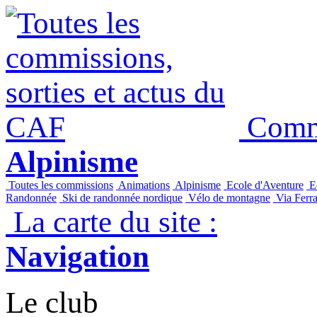
Commi
Alpinisme
Toutes les commissions
Animations
Alpinisme
Ecole d'Aventure
Ec
Randonnée
Ski de randonnée nordique
Vélo de montagne
Via Ferra
La carte du site :
Navigation
Le club