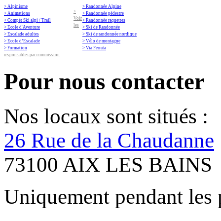
> Alpinisme
> Randonnée Alpine
>
> Animations
> Randonnée pédestre
Voir
> Compét Ski alpi / Trail
> Randonnée raquettes
les
> Ecole d'Aventure
> Ski de Randonnée
> Escalade adultes
> Ski de randonnée nordique
> Ecole d’Escalade
> Vélo de montagne
> Formation
> Via Ferrata
responsables par commission
Pour nous contacter
Nos locaux sont situés :
26 Rue de la Chaudanne
73100 AIX LES BAINS
Uniquement pendant les 