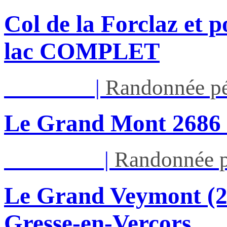
Col de la Forclaz et p
lac COMPLET
Jeu 13/08
|
Randonnée pé
Le Grand Mont 26
Dim 16/08
|
Randonnée p
Le Grand Veymont (23
Gresse-en-Vercors