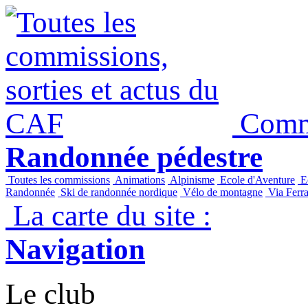
Commi
Randonnée pédestre
Toutes les commissions
Animations
Alpinisme
Ecole d'Aventure
Ec
Randonnée
Ski de randonnée nordique
Vélo de montagne
Via Ferra
La carte du site :
Navigation
Le club