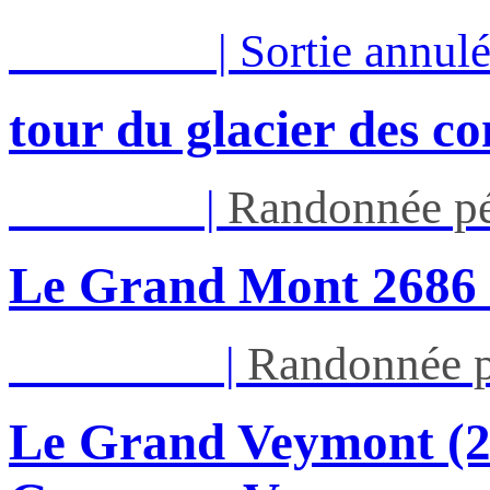
Mar 11/08
|
Sortie annul
tour du glacier des c
Jeu 13/08
|
Randonnée pé
Le Grand Mont 26
Dim 16/08
|
Randonnée p
Le Grand Veymont (23