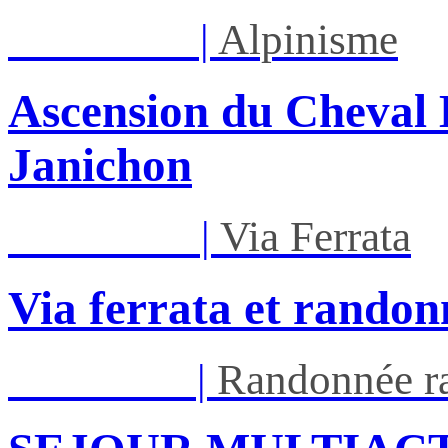
Lun 17/08
|
Alpinisme
Ascension du Cheval 
Janichon
Mar 01/09
|
Via Ferrata
Via ferrata et randon
Ven 05/03
|
Randonnée ra