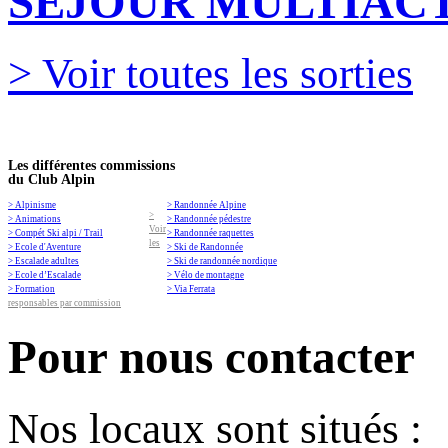
SEJOUR MULTIACT
> Voir toutes les sorties
Les différentes commissions
du Club Alpin
> Alpinisme
> Randonnée Alpine
>
> Animations
> Randonnée pédestre
Voir
> Compét Ski alpi / Trail
> Randonnée raquettes
les
> Ecole d'Aventure
> Ski de Randonnée
> Escalade adultes
> Ski de randonnée nordique
> Ecole d’Escalade
> Vélo de montagne
> Formation
> Via Ferrata
responsables par commission
Pour nous contacter
Nos locaux sont situés :