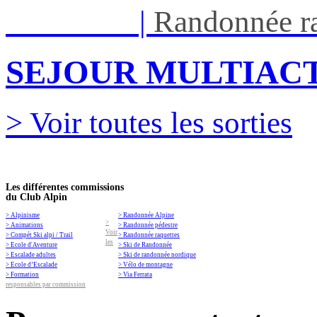
Ven 05/03
|
Randonnée ra
SEJOUR MULTIACT
> Voir toutes les sorties
Les différentes commissions
du Club Alpin
> Alpinisme
> Randonnée Alpine
>
> Animations
> Randonnée pédestre
Voir
> Compét Ski alpi / Trail
> Randonnée raquettes
les
> Ecole d'Aventure
> Ski de Randonnée
> Escalade adultes
> Ski de randonnée nordique
> Ecole d’Escalade
> Vélo de montagne
> Formation
> Via Ferrata
responsables par commission