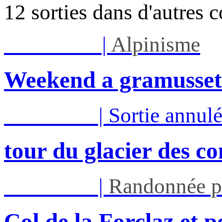
12 sorties dans d'autres 
Sam 08/08
|
Alpinisme
Weekend a gramusset
Mar 11/08
|
Sortie annul
tour du glacier des c
Mar 11/08
|
Randonnée p
Col de la Forclaz et p