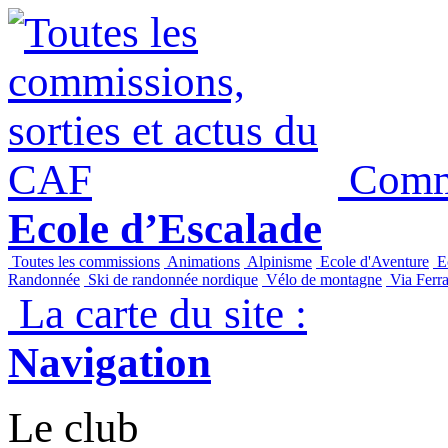
Commi
Ecole d’Escalade
Toutes les commissions
Animations
Alpinisme
Ecole d'Aventure
Ec
Randonnée
Ski de randonnée nordique
Vélo de montagne
Via Ferra
La carte du site :
Navigation
Le club