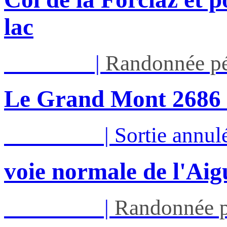
lac
Jeu 13/08
|
Randonnée pé
Le Grand Mont 26
Sam 15/08
|
Sortie annul
voie normale de l'Aig
Dim 16/08
|
Randonnée p