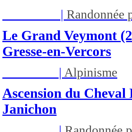
Dim 16/08
|
Randonnée p
Le Grand Veymont (23
Gresse-en-Vercors
Lun 17/08
|
Alpinisme
Ascension du Cheval 
Janichon
Lun 17/08
|
Randonnée p