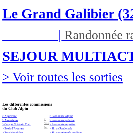
Le Grand Galibier (
Ven 05/03
|
Randonnée ra
SEJOUR MULTIACT
> Voir toutes les sorties
Les différentes commissions
du Club Alpin
> Alpinisme
> Randonnée Alpine
>
> Animations
> Randonnée pédestre
Voir
> Compét Ski alpi / Trail
> Randonnée raquettes
les
> Ecole d'Aventure
> Ski de Randonnée
> Escalade adultes
> Ski de randonnée nordique