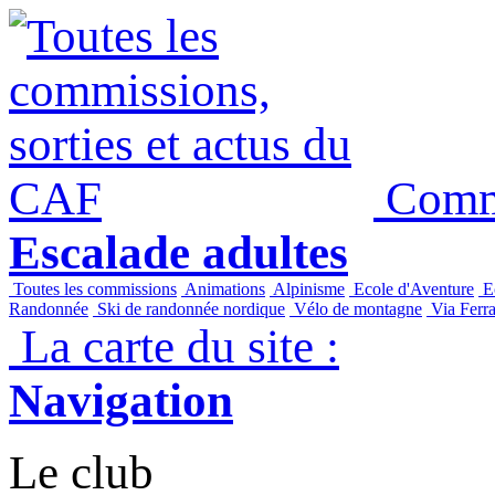
Commi
Escalade adultes
Toutes les commissions
Animations
Alpinisme
Ecole d'Aventure
Ec
Randonnée
Ski de randonnée nordique
Vélo de montagne
Via Ferra
La carte du site :
Navigation
Le club