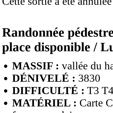
Cette sortie a été annulé
Randonnée pédestr
place disponible
/ L
MASSIF :
vallée du hau
DÉNIVELÉ :
3830
DIFFICULTÉ :
T3 T
MATÉRIEL :
Carte CA