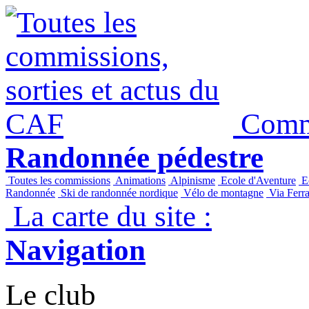
Commi
Randonnée pédestre
Toutes les commissions
Animations
Alpinisme
Ecole d'Aventure
Ec
Randonnée
Ski de randonnée nordique
Vélo de montagne
Via Ferra
La carte du site :
Navigation
Le club