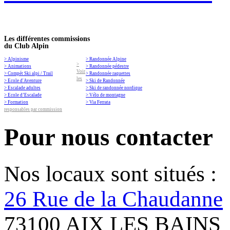
Les différentes commissions
du Club Alpin
> Alpinisme
> Randonnée Alpine
>
> Animations
> Randonnée pédestre
Voir
> Compét Ski alpi / Trail
> Randonnée raquettes
les
> Ecole d'Aventure
> Ski de Randonnée
> Escalade adultes
> Ski de randonnée nordique
> Ecole d’Escalade
> Vélo de montagne
> Formation
> Via Ferrata
responsables par commission
Pour nous contacter
Nos locaux sont situés :
26 Rue de la Chaudanne
73100 AIX LES BAINS