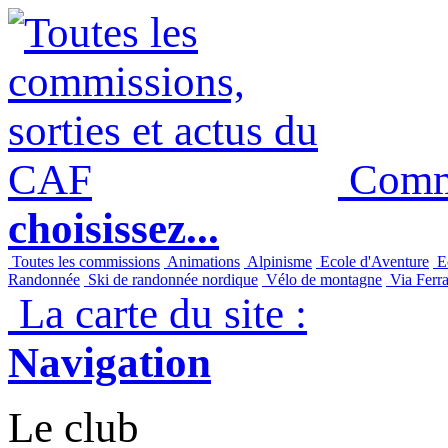
Commi
choisissez...
Toutes les commissions
Animations
Alpinisme
Ecole d'Aventure
Ec
Randonnée
Ski de randonnée nordique
Vélo de montagne
Via Ferra
La carte du site :
Navigation
Le club