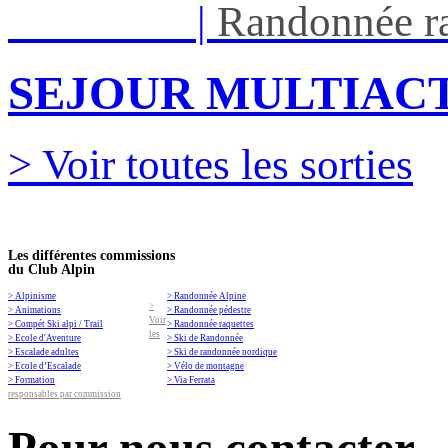
Ven 05/03
|
Randonnée ra
SEJOUR MULTIACT
> Voir toutes les sorties
Les différentes commissions
du Club Alpin
> Alpinisme
> Randonnée Alpine
>
> Animations
> Randonnée pédestre
Voir
> Compét Ski alpi / Trail
> Randonnée raquettes
les
> Ecole d'Aventure
> Ski de Randonnée
> Escalade adultes
> Ski de randonnée nordique
> Ecole d’Escalade
> Vélo de montagne
> Formation
> Via Ferrata
responsables par commission
Pour nous contacter