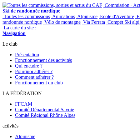
Commission - Acti
Ski de randonnée nordique
Toutes les commissions
Animations
Alpinisme
Ecole d'Aventure
Ec
randonnée nordique
Vélo de montagne
Via Ferrata
Compét Ski alpi 
La carte du site :
Navigation
Le club
Présentation
Fonctionnement des activités
Qui encadre ?
Pourquoi adhérer ?
Comment adhérer ?
Fonctionnement du club
LA FÉDÉRATION
FFCAM
Comité Départemental Savoie
Comité Régional Rhône Alpes
activités
Alpinisme