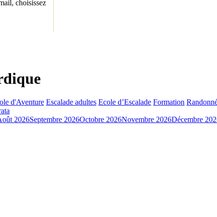
ail, choisissez
rdique
ole d'Aventure
Escalade adultes
Ecole d’Escalade
Formation
Randonné
rata
Août 2026
Septembre 2026
Octobre 2026
Novembre 2026
Décembre 202