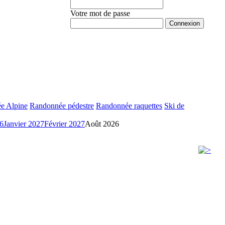
Votre mot de passe
Mot de passe oublié ?
e Alpine
Randonnée pédestre
Randonnée raquettes
Ski de
6
Janvier 2027
Février 2027
Août 2026