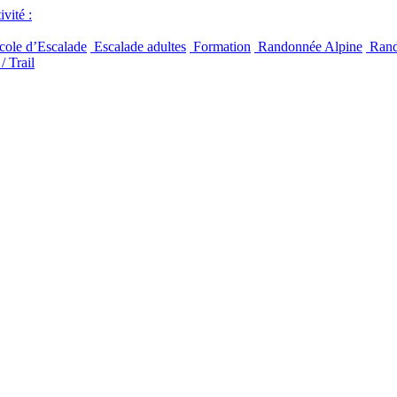
vité :
ole d’Escalade
Escalade adultes
Formation
Randonnée Alpine
Rand
/ Trail