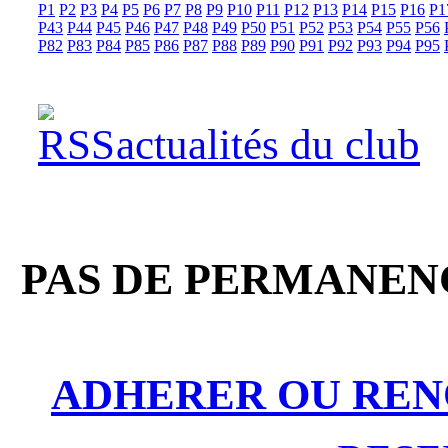
P1
P2
P3
P4
P5
P6
P7
P8
P9
P10
P11
P12
P13
P14
P15
P16
P1
P43
P44
P45
P46
P47
P48
P49
P50
P51
P52
P53
P54
P55
P56
P82
P83
P84
P85
P86
P87
P88
P89
P90
P91
P92
P93
P94
P95
actualités du club
PAS DE PERMANENC
ADHERER OU REN