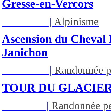
Gresse-en-Vercors
Lun 17/08
|
Alpinisme
Ascension du Cheval 
Janichon
Lun 17/08
|
Randonnée p
TOUR DU GLACIER
Jeu 27/08
|
Randonnée pé