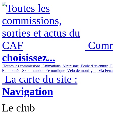
Commi
choisissez...
Toutes les commissions
Animations
Alpinisme
Ecole d'Aventure
Ec
Randonnée
Ski de randonnée nordique
Vélo de montagne
Via Ferra
La carte du site :
Navigation
Le club