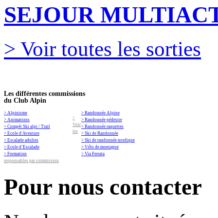
SEJOUR MULTIACT
> Voir toutes les sorties
Les différentes commissions
du Club Alpin
> Alpinisme
> Randonnée Alpine
>
> Animations
> Randonnée pédestre
Voir
> Compét Ski alpi / Trail
> Randonnée raquettes
les
> Ecole d'Aventure
> Ski de Randonnée
> Escalade adultes
> Ski de randonnée nordique
> Ecole d’Escalade
> Vélo de montagne
> Formation
> Via Ferrata
responsables par commission
Pour nous contacter