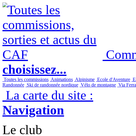
Commi
choisissez...
Toutes les commissions
Animations
Alpinisme
Ecole d'Aventure
Ec
Randonnée
Ski de randonnée nordique
Vélo de montagne
Via Ferra
La carte du site :
Navigation
Le club