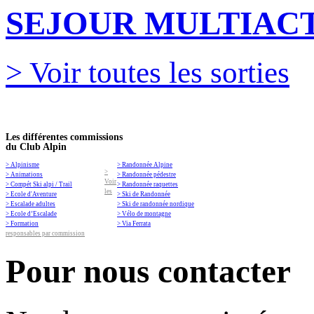
SEJOUR MULTIACT
> Voir toutes les sorties
Les différentes commissions
du Club Alpin
> Alpinisme
> Randonnée Alpine
>
> Animations
> Randonnée pédestre
Voir
> Compét Ski alpi / Trail
> Randonnée raquettes
les
> Ecole d'Aventure
> Ski de Randonnée
> Escalade adultes
> Ski de randonnée nordique
> Ecole d’Escalade
> Vélo de montagne
> Formation
> Via Ferrata
responsables par commission
Pour nous contacter