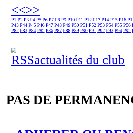
<<
>>
P1
P2
P3
P4
P5
P6
P7
P8
P9
P10
P11
P12
P13
P14
P15
P16
P1
P43
P44
P45
P46
P47
P48
P49
P50
P51
P52
P53
P54
P55
P56
P82
P83
P84
P85
P86
P87
P88
P89
P90
P91
P92
P93
P94
P95
actualités du club
PAS DE PERMANENC