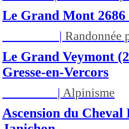
Le Grand Mont 26
Dim 16/08
|
Randonnée p
Le Grand Veymont (23
Gresse-en-Vercors
Lun 17/08
|
Alpinisme
Ascension du Cheval 
Janichon