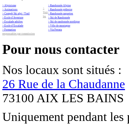
> Alpinisme
> Randonnée Alpine
>
> Animations
> Randonnée pédestre
Voir
> Compét Ski alpi / Trail
> Randonnée raquettes
les
> Ecole d'Aventure
> Ski de Randonnée
> Escalade adultes
> Ski de randonnée nordique
> Ecole d’Escalade
> Vélo de montagne
> Formation
> Via Ferrata
responsables par commission
Pour nous contacter
Nos locaux sont situés :
26 Rue de la Chaudanne
73100 AIX LES BAINS
Uniquement pendant les 