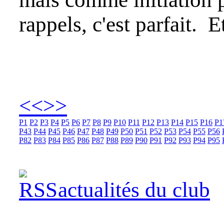
rappels, c'est parfait. 
<<
>>
P1
P2
P3
P4
P5
P6
P7
P8
P9
P10
P11
P12
P13
P14
P15
P16
P1
P43
P44
P45
P46
P47
P48
P49
P50
P51
P52
P53
P54
P55
P56
P82
P83
P84
P85
P86
P87
P88
P89
P90
P91
P92
P93
P94
P95
actualités du club