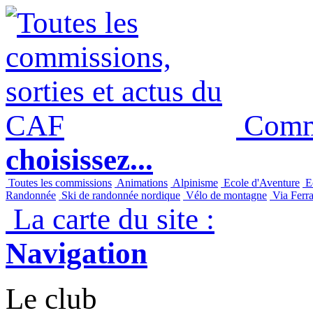
Commi
choisissez...
Toutes les commissions
Animations
Alpinisme
Ecole d'Aventure
Ec
Randonnée
Ski de randonnée nordique
Vélo de montagne
Via Ferra
La carte du site :
Navigation
Le club