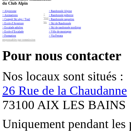
du Club Alpin
> Alpinisme
> Randonnée Alpine
>
> Animations
> Randonnée pédestre
Voir
> Compét Ski alpi / Trail
> Randonnée raquettes
les
> Ecole d'Aventure
> Ski de Randonnée
> Escalade adultes
> Ski de randonnée nordique
> Ecole d’Escalade
> Vélo de montagne
> Formation
> Via Ferrata
responsables par commission
Pour nous contacter
Nos locaux sont situés :
26 Rue de la Chaudanne
73100 AIX LES BAINS
Uniquement pendant les 