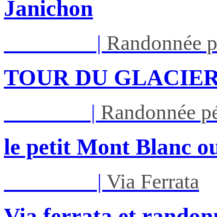
Janichon
Lun 17/08
|
Randonnée p
TOUR DU GLACIER
Jeu 27/08
|
Randonnée pé
le petit Mont Blanc ou
Mar 01/09
|
Via Ferrata
Via ferrata et randon