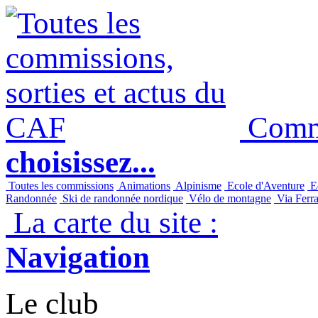
Commi
choisissez...
Toutes les commissions
Animations
Alpinisme
Ecole d'Aventure
Ec
Randonnée
Ski de randonnée nordique
Vélo de montagne
Via Ferra
La carte du site :
Navigation
Le club