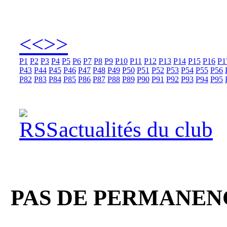
<<
>>
P1
P2
P3
P4
P5
P6
P7
P8
P9
P10
P11
P12
P13
P14
P15
P16
P1
P43
P44
P45
P46
P47
P48
P49
P50
P51
P52
P53
P54
P55
P56
P82
P83
P84
P85
P86
P87
P88
P89
P90
P91
P92
P93
P94
P95
actualités du club
PAS DE PERMANENC