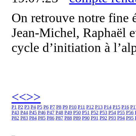
On retrouve notre fine é
Jean-Michel, Raphaël et
cycle d’initiation à l’a
<<
>>
P1
P2
P3
P4
P5
P6
P7
P8
P9
P10
P11
P12
P13
P14
P15
P16
P1
P43
P44
P45
P46
P47
P48
P49
P50
P51
P52
P53
P54
P55
P56
P82
P83
P84
P85
P86
P87
P88
P89
P90
P91
P92
P93
P94
P95