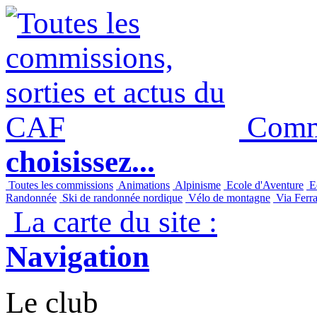
Commi
choisissez...
Toutes les commissions
Animations
Alpinisme
Ecole d'Aventure
Ec
Randonnée
Ski de randonnée nordique
Vélo de montagne
Via Ferra
La carte du site :
Navigation
Le club