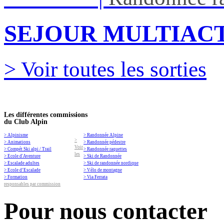
SEJOUR MULTIACT
> Voir toutes les sorties
Les différentes commissions
du Club Alpin
> Alpinisme
> Randonnée Alpine
>
> Animations
> Randonnée pédestre
Voir
> Compét Ski alpi / Trail
> Randonnée raquettes
les
> Ecole d'Aventure
> Ski de Randonnée
> Escalade adultes
> Ski de randonnée nordique
> Ecole d’Escalade
> Vélo de montagne
> Formation
> Via Ferrata
responsables par commission
Pour nous contacter