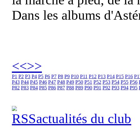
Dans les albums d'Astér
<<
>>
P1
P2
P3
P4
P5
P6
P7
P8
P9
P10
P11
P12
P13
P14
P15
P16
P1
P43
P44
P45
P46
P47
P48
P49
P50
P51
P52
P53
P54
P55
P56
P82
P83
P84
P85
P86
P87
P88
P89
P90
P91
P92
P93
P94
P95
actualités du club