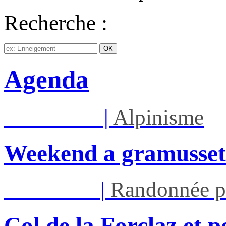
Recherche :
Agenda
Sam 08/08
|
Alpinisme
Weekend a gramusset
Mar 11/08
|
Randonnée p
Col de la Forclaz et p