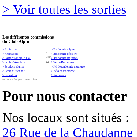
> Voir toutes les sorties
Les différentes commissions
du Club Alpin
> Alpinisme
> Randonnée Alpine
>
> Animations
> Randonnée pédestre
Voir
> Compét Ski alpi / Trail
> Randonnée raquettes
les
> Ecole d'Aventure
> Ski de Randonnée
> Escalade adultes
> Ski de randonnée nordique
> Ecole d’Escalade
> Vélo de montagne
> Formation
> Via Ferrata
responsables par commission
Pour nous contacter
Nos locaux sont situés :
26 Rue de la Chaudanne