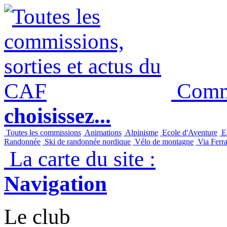
Commi
choisissez...
Toutes les commissions
Animations
Alpinisme
Ecole d'Aventure
Ec
Randonnée
Ski de randonnée nordique
Vélo de montagne
Via Ferra
La carte du site :
Navigation
Le club