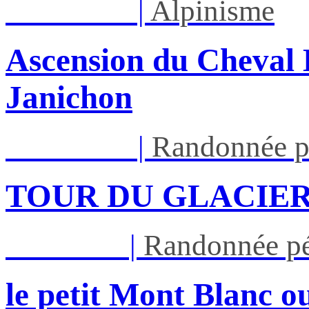
Lun 17/08
|
Alpinisme
Ascension du Cheval 
Janichon
Lun 17/08
|
Randonnée p
TOUR DU GLACIER
Jeu 27/08
|
Randonnée pé
le petit Mont Blanc ou